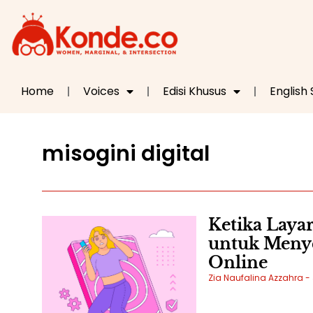
Home
Voices
Edisi Khusus
English
misogini digital
Ketika Layar
untuk Menye
Online
Zia Naufalina Azzahra