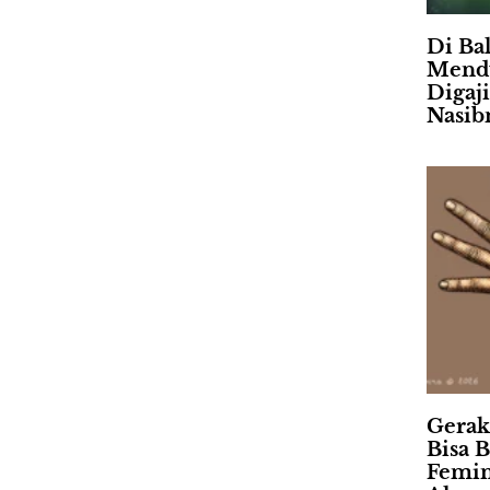
Di Ba
Mendu
Digaj
Nasib
Gerak
Bisa B
Femin