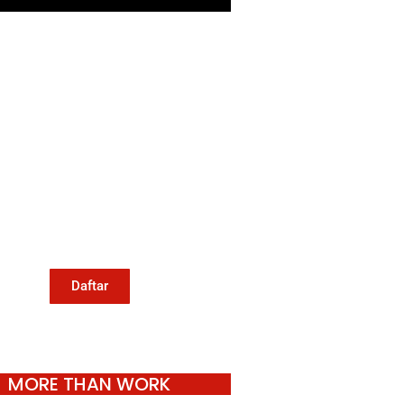
Mari Menulis
Kami memanggil kamu yang
eduli dengan penguatan narasi
ang berperspektif perempuan
an kelompok marjinal di media
untuk menulis di Konde.co.
Dengan mengirim tulisan ke
Konde.co, kamu juga turut
mendukung jurnalisme publik
Konde.co bisa terus hidup.
Daftar
MORE THAN WORK