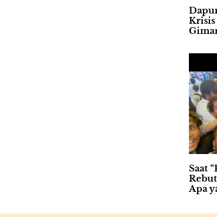
Dapur
Krisi
Gima
Saat “
Rebut
Apa ya