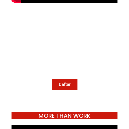
Mari Menulis
Kami memanggil kamu yang peduli
dengan penguatan narasi yang
berperspektif perempuan dan kelompok
marjinal di media untuk menulis di
Konde.co. Dengan mengirim tulisan ke
Konde.co, kamu juga turut mendukung
jurnalisme publik Konde.co bisa terus
hidup.
Daftar
MORE THAN WORK