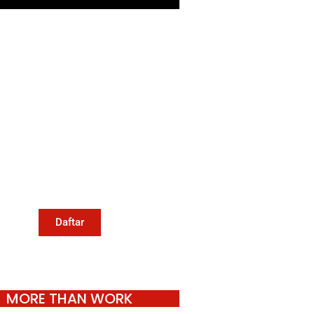
Mari Menulis
Kami memanggil kamu yang
eduli dengan penguatan narasi
ang berperspektif perempuan
an kelompok marjinal di media
untuk menulis di Konde.co.
Dengan mengirim tulisan ke
Konde.co, kamu juga turut
mendukung jurnalisme publik
Konde.co bisa terus hidup.
Daftar
MORE THAN WORK