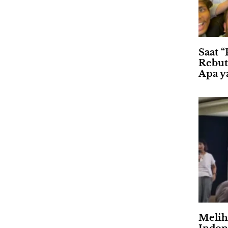
Saat “
Rebut
Apa ya
Meliha