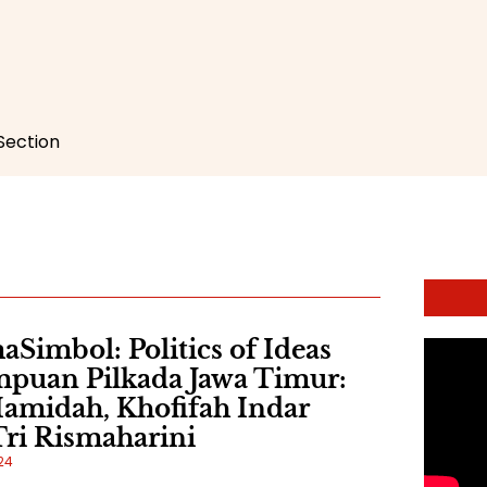
 Section
imbol: Politics of Ideas
puan Pilkada Jawa Timur:
amidah, Khofifah Indar
Tri Rismaharini
24