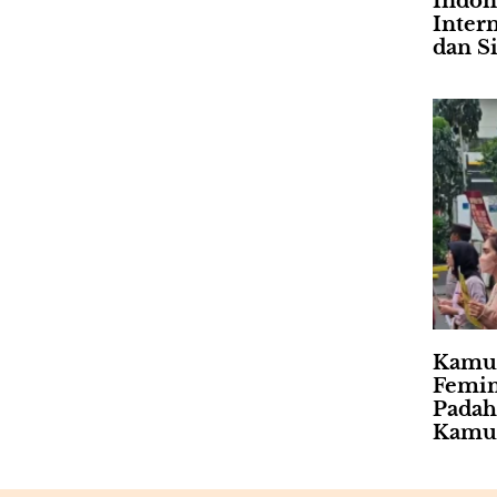
Indon
Intern
dan Si
Kamu
Femin
Padah
Kamu 