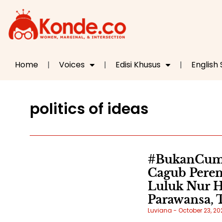
Home
Voices
Edisi Khusus
English
politics of ideas
#BukanCumaS
Cagub Perem
Luluk Nur H
Parawansa, 
Luviana
October 23, 20