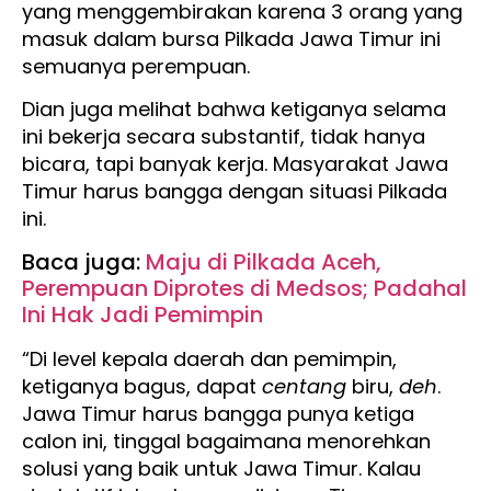
yang menggembirakan karena 3 orang yang
masuk dalam bursa Pilkada Jawa Timur ini
semuanya perempuan.
Dian juga melihat bahwa ketiganya selama
ini bekerja secara substantif, tidak hanya
bicara, tapi banyak kerja. Masyarakat Jawa
Timur harus bangga dengan situasi Pilkada
ini.
Baca juga:
Maju di Pilkada Aceh,
Perempuan Diprotes di Medsos; Padahal
Ini Hak Jadi Pemimpin
“Di level kepala daerah dan pemimpin,
ketiganya bagus, dapat
centang
biru,
deh
.
Jawa Timur harus bangga punya ketiga
calon ini, tinggal bagaimana menorehkan
solusi yang baik untuk Jawa Timur. Kalau