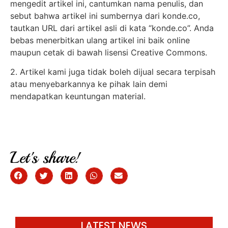
mengedit artikel ini, cantumkan nama penulis, dan
sebut bahwa artikel ini sumbernya dari konde.co,
tautkan URL dari artikel asli di kata “konde.co”. Anda
bebas menerbitkan ulang artikel ini baik online
maupun cetak di bawah lisensi Creative Commons.
2. Artikel kami juga tidak boleh dijual secara terpisah
atau menyebarkannya ke pihak lain demi
mendapatkan keuntungan material.
Let's share!
LATEST NEWS