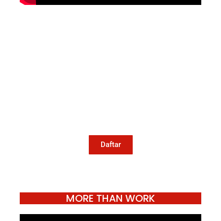
Mari Menulis
Kami memanggil kamu yang peduli
dengan penguatan narasi yang
berperspektif perempuan dan kelompok
marjinal di media untuk menulis di
Konde.co. Dengan mengirim tulisan ke
Konde.co, kamu juga turut mendukung
jurnalisme publik Konde.co bisa terus
hidup.
Daftar
MORE THAN WORK