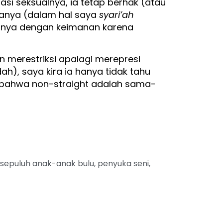
si seksualnya, ia tetap berhak (atau
manya (dalam hal saya
syari’ah
asinya dengan keimanan karena
merestriksi apalagi merepresi
ah), saya kira ia hanya tidak tahu
n bahwa non-straight adalah sama-
 sepuluh anak-anak bulu, penyuka seni,