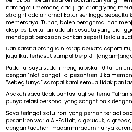
temui. Dan selain soal ketidaktahuan yang me
barangkali memang ada juga orang yang mera
straight adalah amat kotor sehingga sebegitu 
memercayai Tuhan, boleh beragama, dan menja
ekspresi bertuhan adalah sesuatu yang diangg
mendapat perasaan bahkan seperti terlalu suci 
Dan karena orang lain kerap berkata seperti itu
juga ikut terhasut sampai berpikir: jangan-ja
Padahal saya sudah menghabiskan 6 tahun un
dengan “niat banget” di pesantren. Jika meman
“sebegitunya” sampai kami semua tidak pantas
Apakah saya tidak pantas lagi bertemu Tuhan s
punya relasi personal yang sangat baik denga
Saya teringat satu ironi yang pernah terjadi pad
pesantren waria Al-Fattah, digeruduk, digrebek,
dengan tuduhan macam-macam hanya karena sa