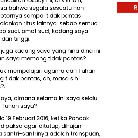
munculkan
fallacy
ini, di sisi lain,
R
sa bahwa segala sesuatu non-
kotornya sampai tidak pantas
lankan ritus lainnya, sebab semua
ap suci, amat suci, kadang saya
dan tinggi.
, juga kadang saya yang hina dina ini
ngan saya memang tidak pantas?
tuk mempelajari agama dan Tuhan
g tidak pantas, ah, masa sih
?.
aya, dimana selama ini saya selalu
n Tuhan saya?
a 19 Februari 2016, ketika Pondok
 dipaksa agar ditutup, dihujani
ntri-santrinya adalah transpuan,