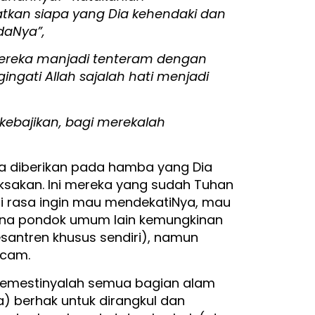
kan siapa yang Dia kehendaki dan
daNya”,
mereka manjadi tenteram dengan
ngati Allah sajalah hati menjadi
ebajikan, bagi merekalah
a diberikan pada hamba yang Dia
ipaksakan. Ini mereka yang sudah Tuhan
beri rasa ingin mau mendekatiNya, mau
ena pondok umum lain kemungkinan
antren khusus sendiri), namun
acam.
semestinyalah semua bagian alam
a) berhak untuk dirangkul dan