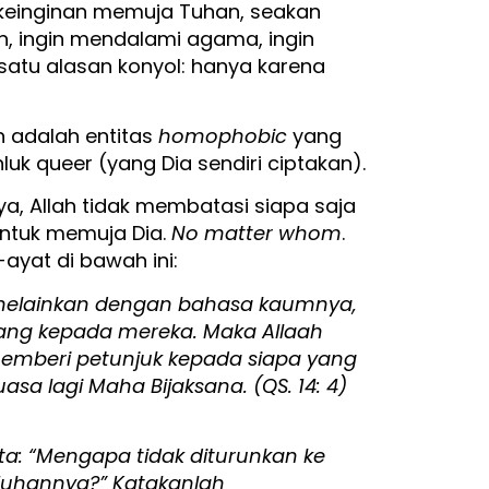
 keinginan memuja Tuhan, seakan
n, ingin mendalami agama, ingin
satu alasan konyol: hanya karena
n adalah entitas
homophobic
yang
uk queer (yang Dia sendiri ciptakan).
ya, Allah tidak membatasi siapa saja
ntuk memuja Dia.
No matter whom
.
ayat di bawah ini:
 melainkan dengan bahasa kaumnya,
ang kepada mereka. Maka Allaah
emberi petunjuk kepada siapa yang
sa lagi Maha Bijaksana. (QS. 14: 4)
a: “Mengapa tidak diturunkan ke
Tuhannya?” Katakanlah