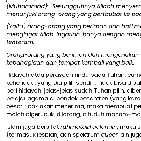
(Muhammad): “Sesungguhnya Allaah menyesat
menunjuki orang-orang yang bertaubat ke pa
(Yaitu) orang-orang yang beriman dan hati 
mengingat Allah. Ingatlah, hanya dengan mengi
tenteram.
Orang-orang yang beriman dan mengerjakan k
kebahagiaan dan tempat kembali yang baik.
Hidayah atau perasaan rindu pada Tuhan, cum
kehendaki, yang Dia pilih sendiri. Tidak bisa d
beri hidayah, jelas-jelas sudah Tuhan pilih, di
belajar agama di pondok pesantren (yang kar
besar tidak akan menerima, maka membuat pes
malah digeruduk, dilarang, dituduh macam-m
Islam juga bersifat
rahmatallil’aalamiin
, maka 
(termasuk lesbian, dan spektrum
queer
lain jug