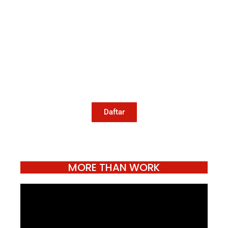
Mari Menulis
Kami memanggil kamu yang peduli
dengan penguatan narasi yang
berperspektif perempuan dan kelompok
marjinal di media untuk menulis di
Konde.co. Dengan mengirim tulisan ke
Konde.co, kamu juga turut mendukung
jurnalisme publik Konde.co bisa terus
hidup.
Daftar
MORE THAN WORK