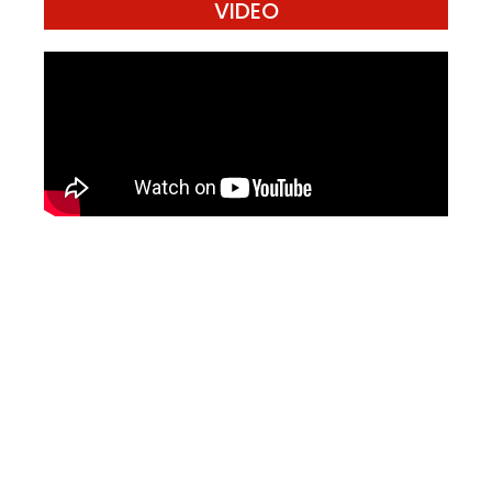
VIDEO
Mari Menulis
Kami memanggil kamu yang peduli
dengan penguatan narasi yang
berperspektif perempuan dan kelompok
marjinal di media untuk menulis di
Konde.co. Dengan mengirim tulisan ke
Konde.co, kamu juga turut mendukung
jurnalisme publik Konde.co bisa terus