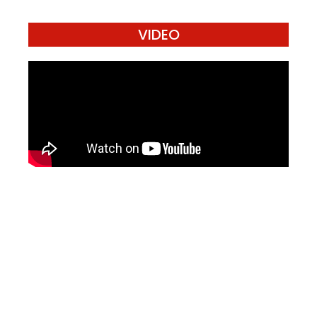
VIDEO
Mari Menulis
Kami memanggil kamu yang peduli
dengan penguatan narasi yang
berperspektif perempuan dan kelompok
marjinal di media untuk menulis di
Konde.co. Dengan mengirim tulisan ke
Konde.co, kamu juga turut mendukung