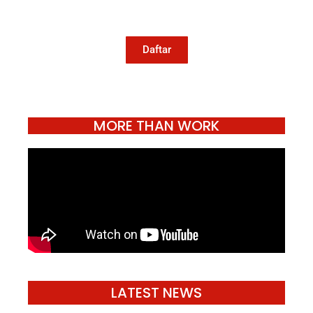
jurnalisme publik Konde.co bisa terus
hidup.
Daftar
MORE THAN WORK
LATEST NEWS