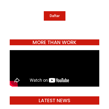
jurnalisme publik Konde.co bisa terus
hidup.
Daftar
MORE THAN WORK
LATEST NEWS