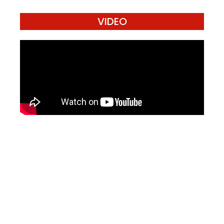
VIDEO
Mari Menulis
Kami memanggil kamu yang peduli
dengan penguatan narasi yang
berperspektif perempuan dan kelompok
marjinal di media untuk menulis di
Konde.co. Dengan mengirim tulisan ke
Konde.co, kamu juga turut mendukung