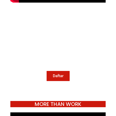
Mari Menulis
Kami memanggil kamu yang peduli
dengan penguatan narasi yang
berperspektif perempuan dan kelompok
marjinal di media untuk menulis di
Konde.co. Dengan mengirim tulisan ke
Konde.co, kamu juga turut mendukung
jurnalisme publik Konde.co bisa terus
hidup.
Daftar
MORE THAN WORK