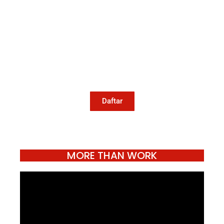
Kami memanggil kamu yang peduli
dengan penguatan narasi yang
berperspektif perempuan dan kelompok
marjinal di media untuk menulis di
Konde.co. Dengan mengirim tulisan ke
Konde.co, kamu juga turut mendukung
jurnalisme publik Konde.co bisa terus
hidup.
Daftar
MORE THAN WORK