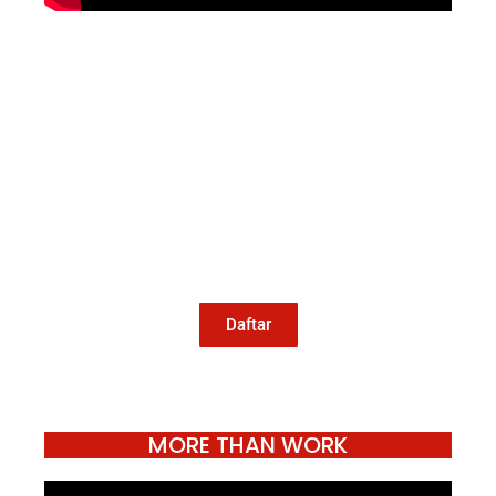
Mari Menulis
Kami memanggil kamu yang peduli
dengan penguatan narasi yang
berperspektif perempuan dan kelompok
marjinal di media untuk menulis di
Konde.co. Dengan mengirim tulisan ke
Konde.co, kamu juga turut mendukung
jurnalisme publik Konde.co bisa terus
hidup.
Daftar
MORE THAN WORK