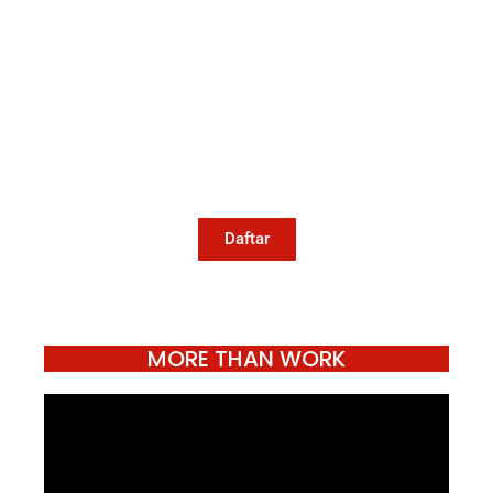
Mari Menulis
Kami memanggil kamu yang peduli
dengan penguatan narasi yang
berperspektif perempuan dan kelompok
marjinal di media untuk menulis di
Konde.co. Dengan mengirim tulisan ke
Konde.co, kamu juga turut mendukung
jurnalisme publik Konde.co bisa terus
hidup.
Daftar
MORE THAN WORK