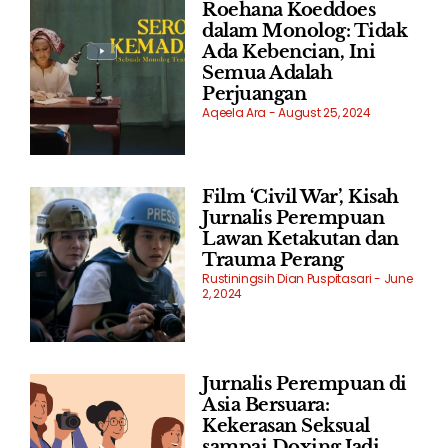
Roehana Koeddoes
dalam Monolog: Tidak
Ada Kebencian, Ini
Semua Adalah
Perjuangan
Aqeela Ara
August 25, 2024
Film ‘Civil War’, Kisah
Jurnalis Perempuan
Lawan Ketakutan dan
Trauma Perang
Rustiningsih Dian Puspitasari
June
2, 2024
Jurnalis Perempuan di
Asia Bersuara:
Kekerasan Seksual
sampai Doxing Jadi