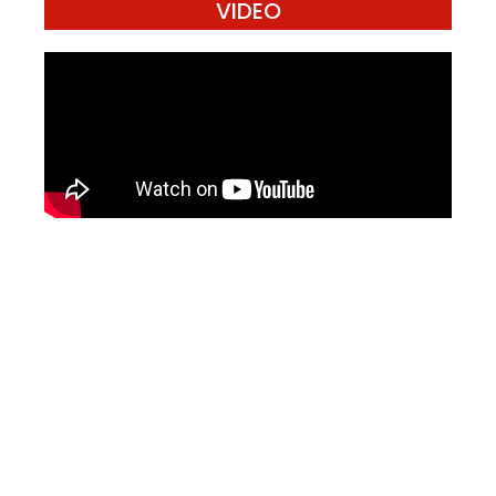
VIDEO
Mari Menulis
Kami memanggil kamu yang peduli
dengan penguatan narasi yang
berperspektif perempuan dan kelompok
marjinal di media untuk menulis di
Konde.co. Dengan mengirim tulisan ke
Konde.co, kamu juga turut mendukung
jurnalisme publik Konde.co bisa terus