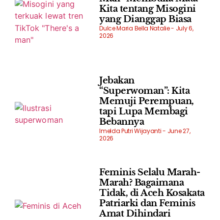
Kita tentang Misogini
yang Dianggap Biasa
Dulce Maria Bella Natalie
July 6,
2026
Jebakan
“Superwoman”: Kita
Memuji Perempuan,
tapi Lupa Membagi
Bebannya
Imelda Putri Wijayanti
June 27,
2026
Feminis Selalu Marah-
Marah? Bagaimana
Tidak, di Aceh Kosakata
Patriarki dan Feminis
Amat Dihindari