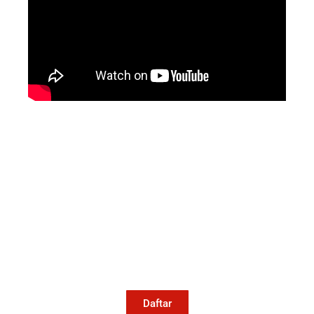
Mari Menulis
Kami memanggil kamu yang peduli
dengan penguatan narasi yang
berperspektif perempuan dan kelompok
marjinal di media untuk menulis di
Konde.co. Dengan mengirim tulisan ke
Konde.co, kamu juga turut mendukung
jurnalisme publik Konde.co bisa terus
hidup.
Daftar