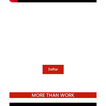
Mari Menulis
Kami memanggil kamu yang peduli
dengan penguatan narasi yang
berperspektif perempuan dan kelompok
marjinal di media untuk menulis di
Konde.co. Dengan mengirim tulisan ke
Konde.co, kamu juga turut mendukung
jurnalisme publik Konde.co bisa terus
hidup.
Daftar
MORE THAN WORK