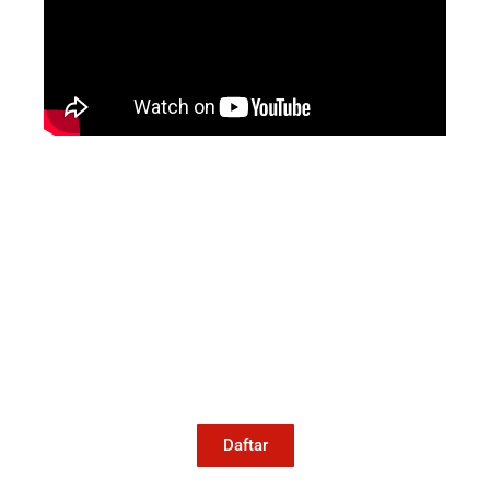
Mari Menulis
Kami memanggil kamu yang peduli
dengan penguatan narasi yang
berperspektif perempuan dan kelompok
marjinal di media untuk menulis di
Konde.co. Dengan mengirim tulisan ke
Konde.co, kamu juga turut mendukung
jurnalisme publik Konde.co bisa terus
hidup.
Daftar