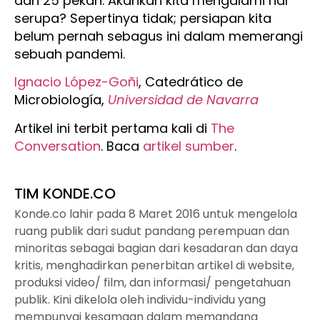
dari 25 pekan. Akankah kita mengalami hal
serupa? Sepertinya tidak; persiapan kita
belum pernah sebagus ini dalam memerangi
sebuah pandemi.
Ignacio López-Goñi
, Catedrático de
Microbiología,
Universidad de Navarra
Artikel ini terbit pertama kali di
The
Conversation
. Baca
artikel sumber
.
TIM KONDE.CO
Konde.co lahir pada 8 Maret 2016 untuk mengelola
ruang publik dari sudut pandang perempuan dan
minoritas sebagai bagian dari kesadaran dan daya
kritis, menghadirkan penerbitan artikel di website,
produksi video/ film, dan informasi/ pengetahuan
publik. Kini dikelola oleh individu-individu yang
mempunyai kesamaan dalam memandang