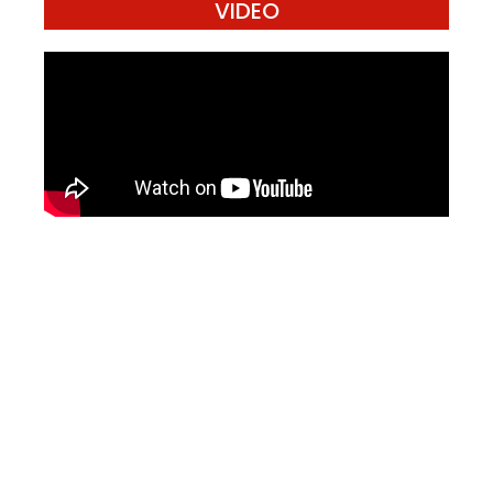
VIDEO
Mari Menulis
Kami memanggil kamu yang peduli
dengan penguatan narasi yang
berperspektif perempuan dan kelompok
marjinal di media untuk menulis di
Konde.co. Dengan mengirim tulisan ke
Konde.co, kamu juga turut mendukung
jurnalisme publik Konde.co bisa terus