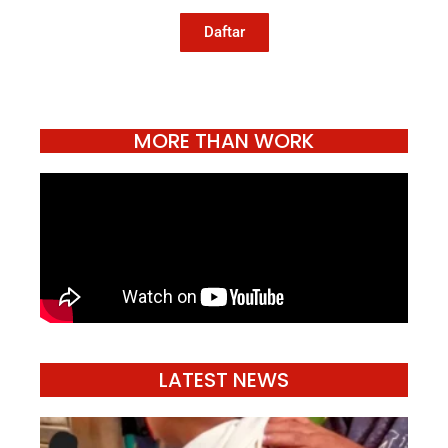
hidup.
Daftar
MORE THAN WORK
LATEST NEWS