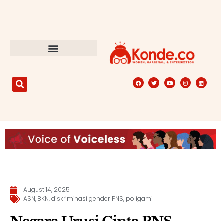
August 14, 2025
ASN
,
BKN
,
diskriminasi gender
,
PNS
,
poligami