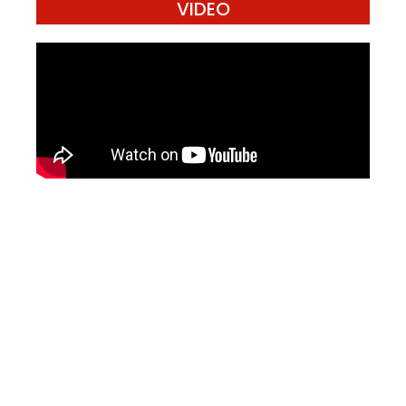
VIDEO
Mari Menulis
Kami memanggil kamu yang peduli
dengan penguatan narasi yang
berperspektif perempuan dan kelompok
marjinal di media untuk menulis di
Konde.co. Dengan mengirim tulisan ke
Konde.co, kamu juga turut mendukung
jurnalisme publik Konde.co bisa terus