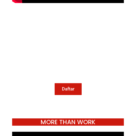
Mari Menulis
Kami memanggil kamu yang peduli
dengan penguatan narasi yang
berperspektif perempuan dan kelompok
marjinal di media untuk menulis di
Konde.co. Dengan mengirim tulisan ke
Konde.co, kamu juga turut mendukung
jurnalisme publik Konde.co bisa terus
hidup.
Daftar
MORE THAN WORK