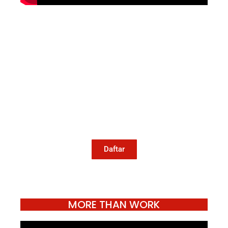
Mari Menulis
Kami memanggil kamu yang peduli
dengan penguatan narasi yang
berperspektif perempuan dan kelompok
marjinal di media untuk menulis di
Konde.co. Dengan mengirim tulisan ke
Konde.co, kamu juga turut mendukung
jurnalisme publik Konde.co bisa terus
hidup.
Daftar
MORE THAN WORK