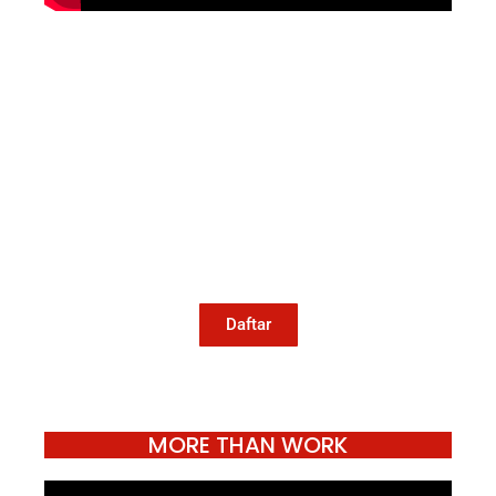
Mari Menulis
Kami memanggil kamu yang peduli
dengan penguatan narasi yang
berperspektif perempuan dan kelompok
marjinal di media untuk menulis di
Konde.co. Dengan mengirim tulisan ke
Konde.co, kamu juga turut mendukung
jurnalisme publik Konde.co bisa terus
hidup.
Daftar
MORE THAN WORK