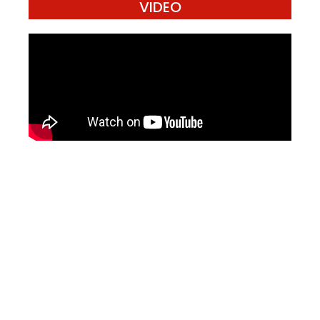
VIDEO
Mari Menulis
Kami memanggil kamu yang peduli
dengan penguatan narasi yang
berperspektif perempuan dan kelompok
marjinal di media untuk menulis di
Konde.co. Dengan mengirim tulisan ke
Konde.co, kamu juga turut mendukung
jurnalisme publik Konde.co bisa terus