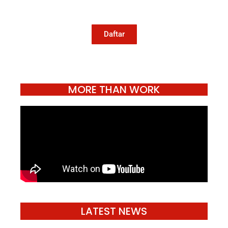
jurnalisme publik Konde.co bisa terus
hidup.
Daftar
MORE THAN WORK
LATEST NEWS