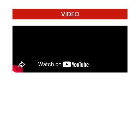
VIDEO
Mari Menulis
Kami memanggil kamu yang peduli
dengan penguatan narasi yang
berperspektif perempuan dan kelompok
marjinal di media untuk menulis di
Konde.co. Dengan mengirim tulisan ke
Konde.co, kamu juga turut mendukung