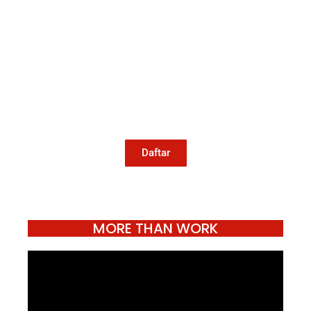
Mari Menulis
Kami memanggil kamu yang peduli
dengan penguatan narasi yang
berperspektif perempuan dan kelompok
marjinal di media untuk menulis di
Konde.co. Dengan mengirim tulisan ke
Konde.co, kamu juga turut mendukung
jurnalisme publik Konde.co bisa terus
hidup.
Daftar
MORE THAN WORK