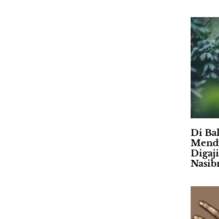
Di Ba
Mendu
Digaj
Nasib