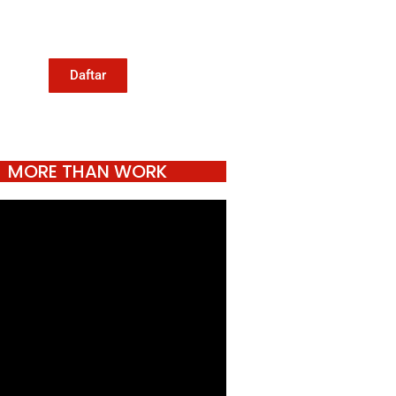
Konde.co, kamu juga turut
mendukung jurnalisme publik
Konde.co bisa terus hidup.
Daftar
MORE THAN WORK