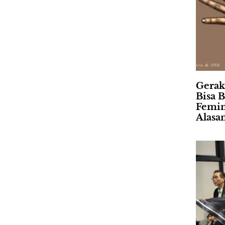
Gerak
Bisa B
Femin
Alasa