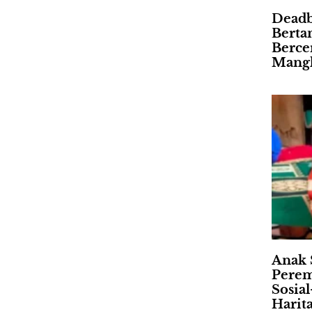
Deadb
Berta
Berce
Mangk
Anak 
Perem
Sosia
Harit