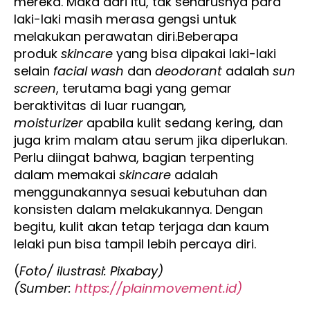
mereka. Maka dari itu, tak seharusnya para
laki-laki masih merasa gengsi untuk
melakukan perawatan diri.Beberapa
produk
skincare
yang bisa dipakai laki-laki
selain
facial wash
dan
deodorant
adalah
sun
screen
, terutama
bagi yang gemar
beraktivitas di luar ruangan
,
moisturizer
apabila kulit sedang kering, dan
juga krim malam atau serum jika diperlukan.
Perlu diingat bahwa, bagian terpenting
dalam memakai
skincare
adalah
menggunakannya sesuai kebutuhan dan
konsisten dalam melakukannya. Dengan
begitu, kulit akan tetap terjaga dan kaum
lelaki pun bisa tampil lebih percaya diri.
(
Foto/ ilustrasi: Pixabay)
(Sumber:
https://plainmovement.id)