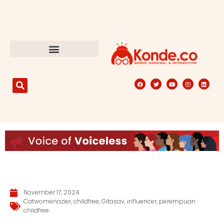
November 17, 2024
Catwomenazier
,
childfree
,
Gitasav
,
influencer
,
perempuan
childfree