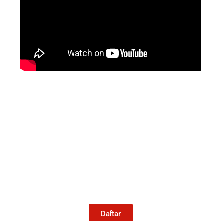
Mari Menulis
Kami memanggil kamu yang peduli
dengan penguatan narasi yang
berperspektif perempuan dan kelompok
marjinal di media untuk menulis di
Konde.co. Dengan mengirim tulisan ke
Konde.co, kamu juga turut mendukung
jurnalisme publik Konde.co bisa terus
hidup.
Daftar