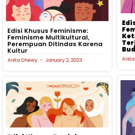
Edi
Fem
Edisi Khusus Feminisme:
Ket
Feminisme Multikultural,
Ter
Perempuan Ditindas Karena
Bu
Kultur
Anit
Anita Dhewy
January 2, 2023