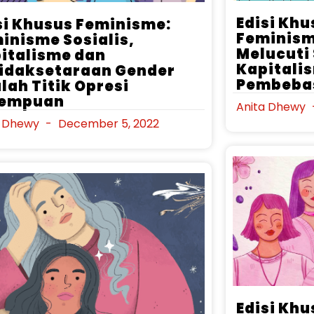
Edisi Kh
si Khusus Feminisme:
Feminism
inisme Sosialis,
Melucuti
italisme dan
Kapitali
idaksetaraan Gender
Pembeba
lah Titik Opresi
rempuan
Anita Dhewy
a Dhewy
December 5, 2022
Edisi Kh