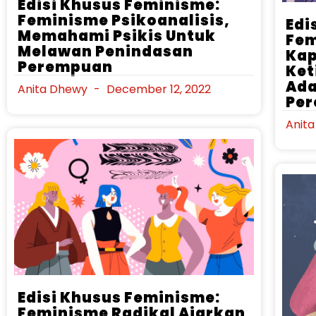
Edisi Khusus Feminisme:
Feminisme Psikoanalisis,
Edi
Memahami Psikis Untuk
Fem
Melawan Penindasan
Kap
Perempuan
Ket
Ada
Anita Dhewy
December 12, 2022
Pe
Anit
Edisi Khusus Feminisme:
Feminisme Radikal Ajarkan