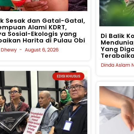
k Sesak dan Gatal-Gatal,
empuan Alami KDRT,
ya Sosial-Ekologis yang
Di Balik 
baikan Harita di Pulau Obi
Mendunia
Yang Diga
a Dhewy
August 6, 2026
Terabaik
Dinda Aslam N
EDISI KHUSUS