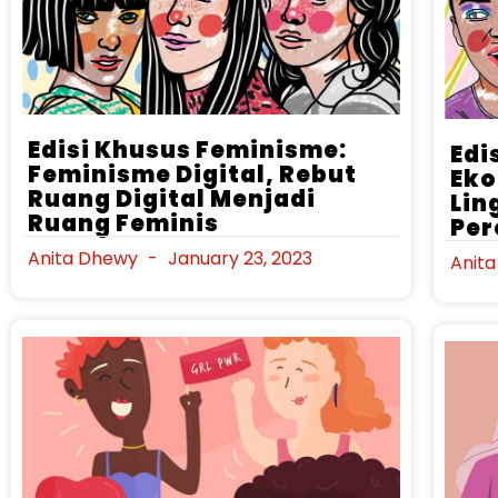
Edisi Khusus Feminisme:
Edi
Feminisme Digital, Rebut
Eko
Ruang Digital Menjadi
Lin
Ruang Feminis
Pe
Anita Dhewy
January 23, 2023
Anit