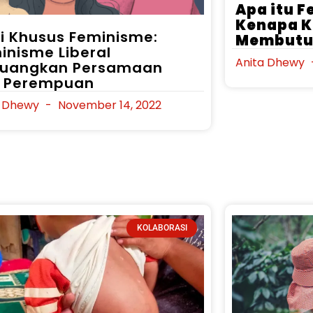
Apa itu 
Kenapa K
si Khusus Feminisme:
Membutu
inisme Liberal
Anita Dhewy
juangkan Persamaan
 Perempuan
a Dhewy
November 14, 2022
KOLABORASI