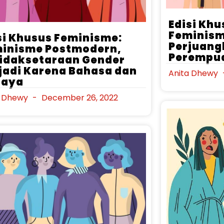
Edisi Kh
Feminism
si Khusus Feminisme:
Perjuang
inisme Postmodern,
Perempu
idaksetaraan Gender
jadi Karena Bahasa dan
Anita Dhewy
daya
a Dhewy
December 26, 2022