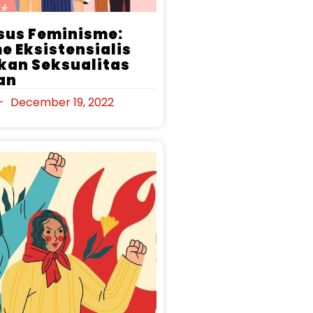
usus Feminisme:
e Eksistensialis
kan Seksualitas
an
December 19, 2022