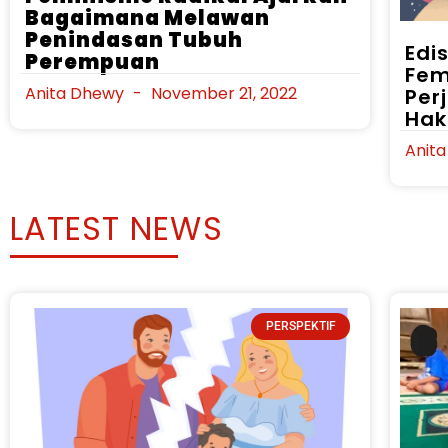
Bagaimana Melawan
Penindasan Tubuh
Edi
Perempuan
Fem
Anita Dhewy
November 21, 2022
Per
Hak
Anit
LATEST NEWS
PERSPEKTIF