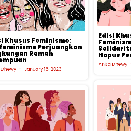
Edisi Kh
si Khusus Feminisme:
Feminism
feminisme Perjuangkan
Solidari
gkungan Ramah
Hapus Pe
rempuan
Anita Dhewy
a Dhewy
January 16, 2023