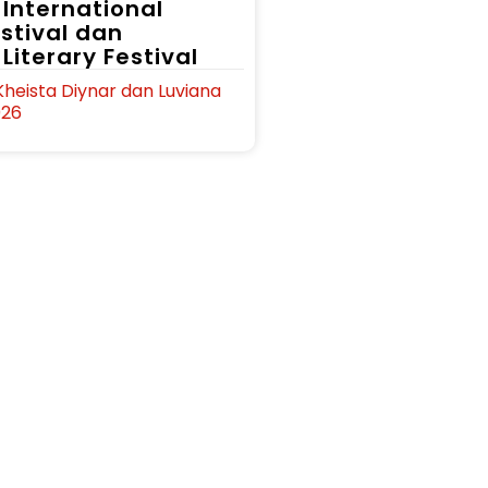
International
estival dan
Literary Festival
Kheista Diynar dan Luviana
026