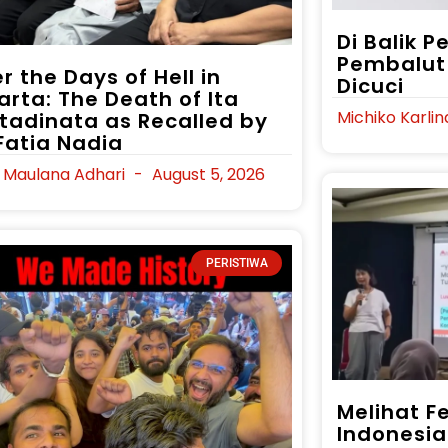
Di Balik 
Pembalut 
r the Days of Hell in
Dicuci
arta: The Death of Ita
Michiko Karli
tadinata as Recalled by
 Fatia Nadia
i Maulana Adhari
August 5, 2026
PERISTIWA
Melihat Fe
Indonesia