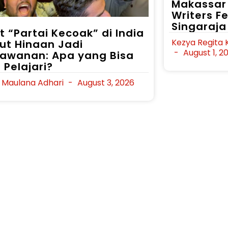
Makassar 
Writers F
Singaraja 
t “Partai Kecoak” di India
Kezya Regita 
ut Hinaan Jadi
August 1, 2
lawanan: Apa yang Bisa
 Pelajari?
i Maulana Adhari
August 3, 2026