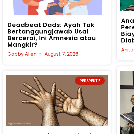
Ana
Deadbeat Dads: Ayah Tak
Per
Bertanggungjawab Usai
Bia
Bercerai, Ini Amnesia atau
Dia
Mangkir?
Anit
Gabby Allen
August 7, 2026
PERSPEKTIF