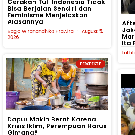
Gerakan Tuli Indonesia Tidak
Bisa Berjalan Sendiri dan
Feminisme Menjelaskan
Alasannya
Afte
Jak
Bagja Wiranandhika Prawira
August 5,
Mar
2026
Ita
Luthf
PERSPEKTIF
Dapur Makin Berat Karena
Krisis Iklim, Perempuan Harus
Gimana?