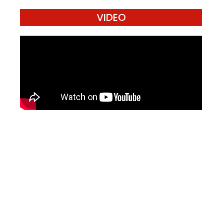
VIDEO
Mari Menulis
Kami memanggil kamu yang peduli
dengan penguatan narasi yang
berperspektif perempuan dan kelompok
marjinal di media untuk menulis di
Konde.co. Dengan mengirim tulisan ke
Konde.co, kamu juga turut mendukung