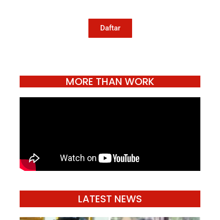
jurnalisme publik Konde.co bisa terus
hidup.
Daftar
MORE THAN WORK
LATEST NEWS