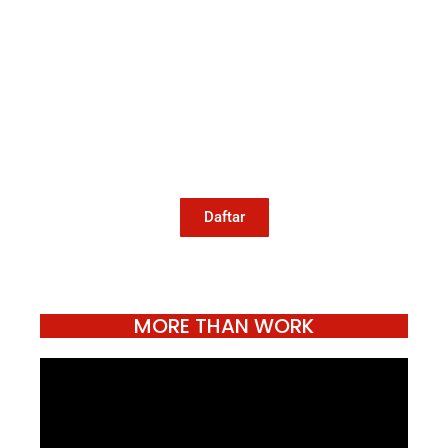
Mari Menulis
Kami memanggil kamu yang peduli
dengan penguatan narasi yang
berperspektif perempuan dan kelompok
marjinal di media untuk menulis di
Konde.co. Dengan mengirim tulisan ke
Konde.co, kamu juga turut mendukung
jurnalisme publik Konde.co bisa terus
hidup.
Daftar
MORE THAN WORK