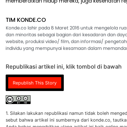
memberatkan hidup mereka, juga kesehatan re
TIM KONDE.CO
Konde.co lahir pada 8 Maret 2016 untuk mengelola ru
dan minoritas sebagai bagian dari kesadaran dan daya 
website, produksi video/ film, dan informasi/ pengetahua
individu yang mempunyai kesamaan dalam memandan
Republikasi artikel ini, klik tombol di bawah
Republish This Story
1. Silakan lakukan republikasi namun tidak boleh mengedi
sebut bahwa artikel ini sumbernya dari konde.co, tautkan 
Anda bebas menerbitkan ulang artikel ini baik online ma