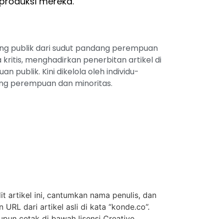
produksi mereka.
ang publik dari sudut pandang perempuan
kritis, menghadirkan penerbitan artikel di
n publik. Kini dikelola oleh individu-
g perempuan dan minoritas.
t artikel ini, cantumkan nama penulis, dan
URL dari artikel asli di kata “konde.co”.
upun cetak di bawah lisensi Creative