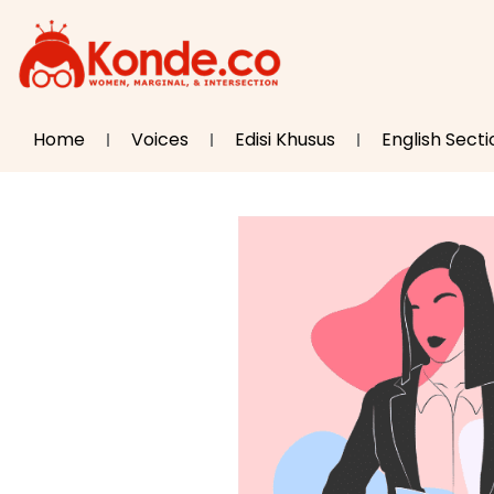
Home
Voices
Edisi Khusus
English Secti