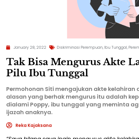
January 28, 2022
Diskriminasi Perempuan
,
Ibu Tunggal
,
Pere
Tak Bisa Mengurus Akte Lah
Pilu Ibu Tunggal
Permohonan Siti mengajukan akte kelahiran d
alasan yang berhak mengurus itu adalah kep
dialami Poppy, ibu tunggal yang meminta a
ijazah anaknya.
Reka Kajaksana
“Saya bilang saya ingin mengurus akte kelahira