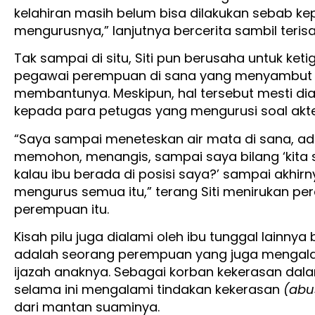
kelahiran masih belum bisa dilakukan sebab ke
mengurusnya,” lanjutnya bercerita sambil terisa
Tak sampai di situ, Siti pun berusaha untuk ket
pegawai perempuan di sana yang menyambut Si
membantunya. Meskipun, hal tersebut mesti d
kepada para petugas yang mengurusi soal akte 
“Saya sampai meneteskan air mata di sana, a
memohon, menangis, sampai saya bilang ‘kit
kalau ibu berada di posisi saya?’ sampai akhir
mengurus semua itu,” terang Siti menirukan p
perempuan itu.
Kisah pilu juga dialami oleh ibu tunggal lainny
adalah seorang perempuan yang juga mengala
ijazah anaknya. Sebagai korban kekerasan dal
selama ini mengalami tindakan kekerasan
(abu
dari mantan suaminya.