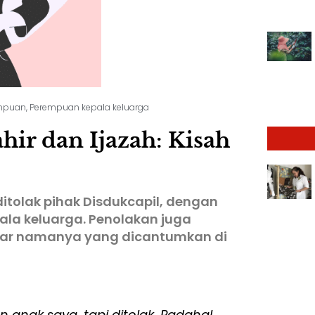
mpuan
,
Perempuan kepala keluarga
ir dan Ijazah: Kisah
itolak pihak Disdukcapil, dengan
ala keluarga. Penolakan juga
gar namanya yang dicantumkan di
n anak saya, tapi ditolak. Padahal