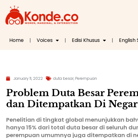
Home
Voices
Edisi Khusus
English
January 11, 2022
duta besar
,
Perempuan
Problem Duta Besar Pere
dan Ditempatkan Di Negara
Penelitian di tingkat global menunjukkan b
hanya 15% dari total duta besar di seluruh dun
perempuan umumnya juga ditempatkan di n