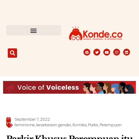
September 7, 2022
feminisme
,
kesetaraan gender
,
Komika
,
Parkir
,
Perempuan