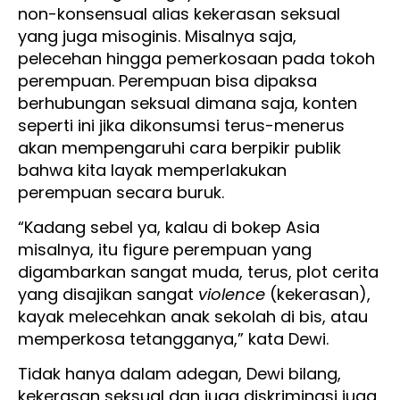
non-konsensual alias kekerasan seksual
yang juga misoginis. Misalnya saja,
pelecehan hingga pemerkosaan pada tokoh
perempuan. Perempuan bisa dipaksa
berhubungan seksual dimana saja, konten
seperti ini jika dikonsumsi terus-menerus
akan mempengaruhi cara berpikir publik
bahwa kita layak memperlakukan
perempuan secara buruk.
“Kadang sebel ya, kalau di bokep Asia
misalnya, itu figure perempuan yang
digambarkan sangat muda, terus, plot cerita
yang disajikan sangat
violence
(kekerasan),
kayak melecehkan anak sekolah di bis, atau
memperkosa tetangganya,” kata Dewi.
Tidak hanya dalam adegan, Dewi bilang,
kekerasan seksual dan juga diskriminasi juga