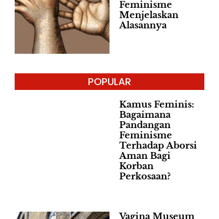
Feminisme
Menjelaskan
Alasannya
POPULAR
Kamus Feminis:
Bagaimana
Pandangan
Feminisme
Terhadap Aborsi
Aman Bagi
Korban
Perkosaan?
Vagina Museum