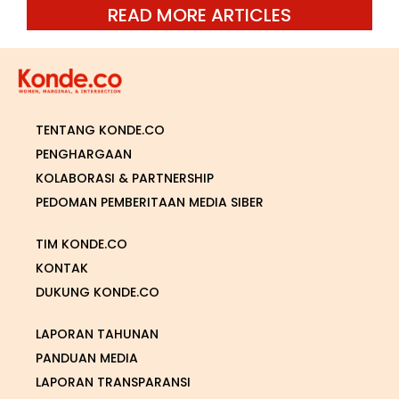
READ MORE ARTICLES
TENTANG KONDE.CO
PENGHARGAAN
KOLABORASI & PARTNERSHIP
PEDOMAN PEMBERITAAN MEDIA SIBER
TIM KONDE.CO
KONTAK
DUKUNG KONDE.CO
LAPORAN TAHUNAN
PANDUAN MEDIA
LAPORAN TRANSPARANSI