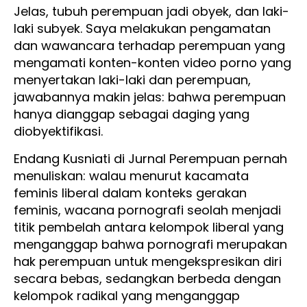
Jelas, tubuh perempuan jadi obyek, dan laki-
laki subyek. Saya melakukan pengamatan
dan wawancara terhadap perempuan yang
mengamati konten-konten video porno yang
menyertakan laki-laki dan perempuan,
jawabannya makin jelas: bahwa perempuan
hanya dianggap sebagai daging yang
diobyektifikasi.
Endang Kusniati di Jurnal Perempuan pernah
menuliskan: walau menurut kacamata
feminis liberal dalam konteks gerakan
feminis, wacana pornografi seolah menjadi
titik pembelah antara kelompok liberal yang
menganggap bahwa pornografi merupakan
hak perempuan untuk mengekspresikan diri
secara bebas, sedangkan berbeda dengan
kelompok radikal yang menganggap