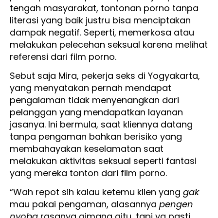
tengah masyarakat, tontonan porno tanpa
literasi yang baik justru bisa menciptakan
dampak negatif. Seperti, memerkosa atau
melakukan pelecehan seksual karena melihat
referensi dari film porno.
Sebut saja Mira, pekerja seks di Yogyakarta,
yang menyatakan pernah mendapat
pengalaman tidak menyenangkan dari
pelanggan yang mendapatkan layanan
jasanya. Ini bermula, saat kliennya datang
tanpa pengaman bahkan berisiko yang
membahayakan keselamatan saat
melakukan aktivitas seksual seperti fantasi
yang mereka tonton dari film porno.
“Wah repot sih kalau ketemu klien yang
gak
mau pakai pengaman, alasannya
pengen
nyoba
rasanya gimana gitu, tapi ya pasti