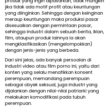
produk yang ingin dipasarkan, tidak mungkin
jika tidak ada motif profit atau keuntungan
yang diinginkan. Sehingga dengan keinginan
meraup keuntungan maka produksi pasar
disesuaikan dengan permintaan pasar,
sehingga industri dalam sebuah berita, iklan,
film, ataupun produk lainnya ia akan
mengklasifikasikan (mengelompokkan)
dengan jenis-jenis yang berbeda.
Dari sini jelas, ada banyak persoalan di
industri video atau film porno ini, yaitu dari
konten yang selalu menafikkan konsent
perempuan, memandang perempuan
sebagai obyek seksual, juga industri yang
dijalankan dengan nilai-nilai patriarki yang
melakukan komodifikasi pada tubuh
perempuan.