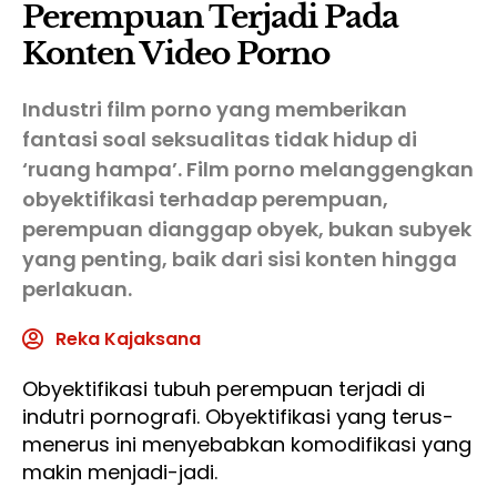
Perempuan Terjadi Pada
Konten Video Porno
Industri film porno yang memberikan
fantasi soal seksualitas tidak hidup di
‘ruang hampa’. Film porno melanggengkan
obyektifikasi terhadap perempuan,
perempuan dianggap obyek, bukan subyek
yang penting, baik dari sisi konten hingga
perlakuan.
Reka Kajaksana
Obyektifikasi tubuh perempuan terjadi di
indutri pornografi. Obyektifikasi yang terus-
menerus ini menyebabkan komodifikasi yang
makin menjadi-jadi.