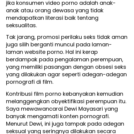
jika konsumen video porno adalah anak-
anak atau orang dewasa yang tidak
mendapatkan literasi baik tentang
seksualitas.
Tak jarang, promosi perilaku seks tidak aman
juga silih berganti muncul pada laman-
laman website porno. Hal ini kerap
berdampak pada pengalaman perempuan,
yang memiliki pasangan dengan obsesi seks
yang dilakukan agar seperti adegan-adegan
pornografi di film.
Kontribusi film porno kebanyakan kemudian
melanggengkan obyektifikasi perempuan itu.
Saya mewawancarai Dewi Mayasari yang
banyak mengamati konten pornografi.
Menurut Dewi, ini juga tampak pada adegan
seksual yang seringnya dilakukan secara