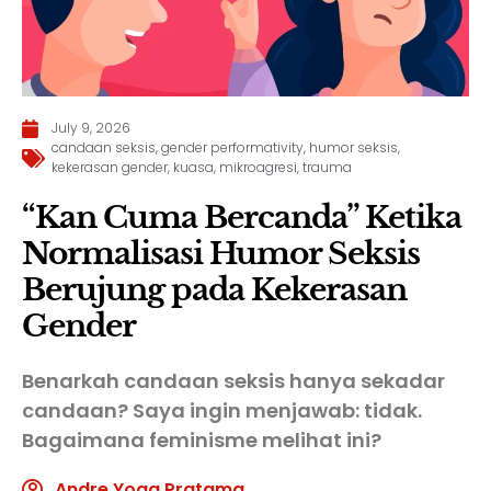
July 9, 2026
candaan seksis
,
gender performativity
,
humor seksis
,
kekerasan gender
,
kuasa
,
mikroagresi
,
trauma
“Kan Cuma Bercanda” Ketika
Normalisasi Humor Seksis
Berujung pada Kekerasan
Gender
Benarkah candaan seksis hanya sekadar
candaan? Saya ingin menjawab: tidak.
Bagaimana feminisme melihat ini?
Andre Yoga Pratama