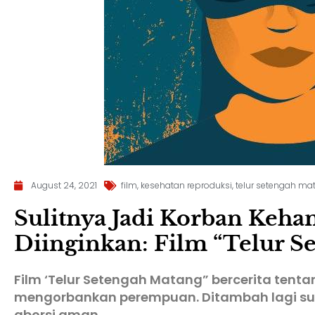
August 24, 2021
film
,
kesehatan reproduksi
,
telur setengah ma
Sulitnya Jadi Korban Keha
Diinginkan: Film “Telur S
Film ‘Telur Setengah Matang” bercerita tent
mengorbankan perempuan. Ditambah lagi sul
aborsi aman