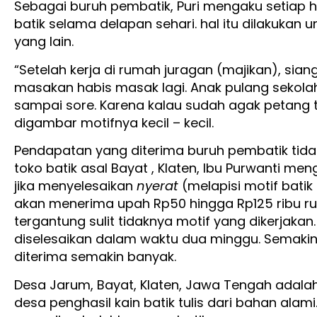
Sebagai buruh pembatik, Puri mengaku setiap h
batik selama delapan sehari. hal itu dilakuka
yang lain.
“Setelah kerja di rumah juragan (majikan), siang
masakan habis masak lagi. Anak pulang sekolah
sampai sore. Karena kalau sudah agak petang t
digambar motifnya kecil – kecil.
Pendapatan yang diterima buruh pembatik tidak
toko batik asal Bayat , Klaten, Ibu Purwanti 
jika menyelesaikan
nyerat
(melapisi motif bati
akan menerima upah Rp50 hingga Rp125 ribu rup
tergantung sulit tidaknya motif yang dikerjakan
diselesaikan dalam waktu dua minggu. Semaki
diterima semakin banyak.
Desa Jarum, Bayat, Klaten, Jawa Tengah adala
desa penghasil kain batik tulis dari bahan alam