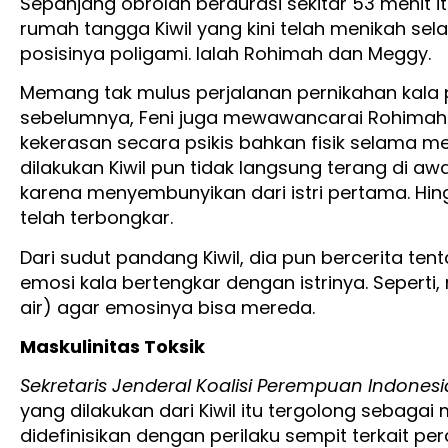
Sepanjang obrolan berdurasi sekitar 53 menit i
rumah tangga Kiwil yang kini telah menikah sel
posisinya poligami. Ialah Rohimah dan Meggy.
Memang tak mulus perjalanan pernikahan kala p
sebelumnya, Feni juga mewawancarai Rohima
kekerasan secara psikis bahkan fisik selama me
dilakukan Kiwil pun tidak langsung terang di a
karena menyembunyikan dari istri pertama. Hi
telah terbongkar.
Dari sudut pandang Kiwil, dia pun bercerita 
emosi kala bertengkar dengan istrinya. Seper
air) agar emosinya bisa mereda.
Maskulinitas Toksik
Sekretaris Jenderal Koalisi Perempuan Indonesi
yang dilakukan dari Kiwil itu tergolong sebagai ma
didefinisikan dengan perilaku sempit terkait per