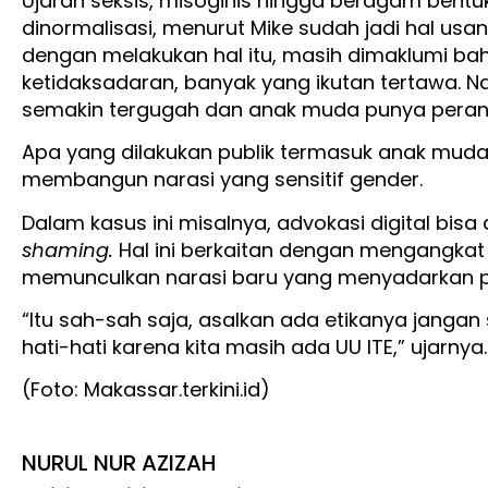
Ujaran seksis, misoginis hingga beragam bentuk
dinormalisasi, menurut Mike sudah jadi hal us
dengan melakukan hal itu, masih dimaklumi ba
ketidaksadaran, banyak yang ikutan tertawa. N
semakin tergugah dan anak muda punya peranan
Apa yang dilakukan publik termasuk anak muda 
membangun narasi yang sensitif gender.
Dalam kasus ini misalnya, advokasi digital bis
shaming.
Hal ini berkaitan dengan mengangka
memunculkan narasi baru yang menyadarkan p
“Itu sah-sah saja, asalkan ada etikanya janga
hati-hati karena kita masih ada UU ITE,” ujarnya
(Foto: Makassar.terkini.id)
NURUL NUR AZIZAH