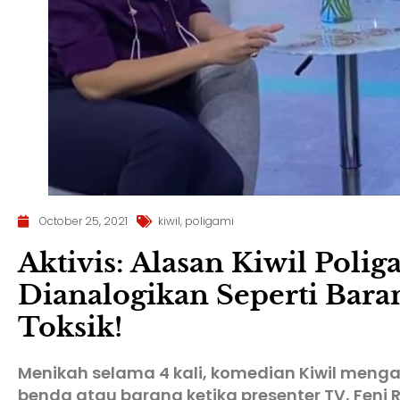
October 25, 2021
kiwil
,
poligami
Aktivis: Alasan Kiwil Pol
Dianalogikan Seperti Baran
Toksik!
Menikah selama 4 kali, komedian Kiwil mengana
benda atau barang ketika presenter TV, Feni 