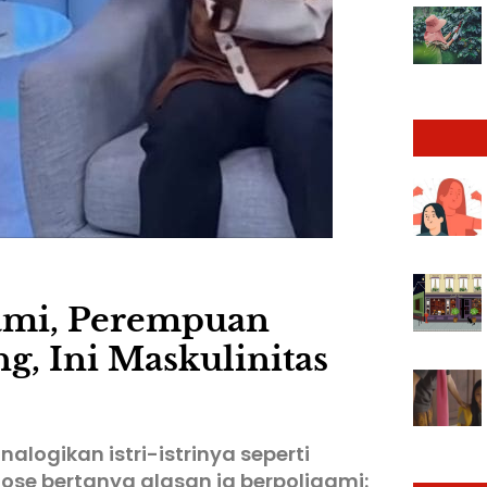
igami, Perempuan
g, Ini Maskulinitas
logikan istri-istrinya seperti
Rose bertanya alasan ia berpoligami: