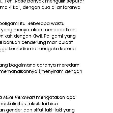
tu, Feni Rose banyak mengulik seputar
ama 4 kali, dengan dua di antaranya
oligami itu. Beberapa waktu
h yang menyatakan mendapatkan
nikah dengan Kiwil. Poligami yang
wal bahkan cenderung manipulatif
ngga kemudian ia mengaku karena
tentang bagaimana caranya meredam
ti, memandikannya (menyiram dengan
a Mike Verawati
mengatakan apa
skulinitas toksik. Ini bisa
an gender dan sifat laki-laki yang