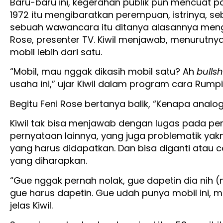
Baru-baru ini, kegerahan publik pun mencuat pa
1972 itu mengibaratkan perempuan, istrinya, seb
sebuah wawancara itu ditanya alasannya meng
Rose, presenter TV. Kiwil menjawab, menurutny
mobil lebih dari satu.
“Mobil, mau nggak dikasih mobil satu? Ah
bullsh
usaha ini,” ujar Kiwil dalam program cara Rumpi
Begitu Feni Rose bertanya balik, “Kenapa anal
Kiwil tak bisa menjawab dengan lugas pada pe
pernyataan lainnya, yang juga problematik yak
yang harus didapatkan. Dan bisa diganti atau ca
yang diharapkan.
“Gue nggak pernah nolak, gue dapetin dia nih (
gue harus dapetin. Gue udah punya mobil ini, mo
jelas Kiwil.