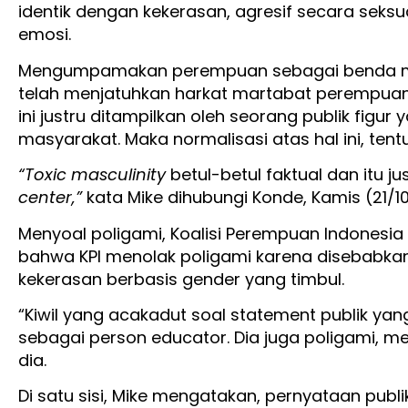
identik dengan kekerasan, agresif secara seks
emosi.
Mengumpamakan perempuan sebagai benda mat
telah menjatuhkan harkat martabat perempuan s
ini justru ditampilkan oleh seorang publik figu
masyarakat. Maka normalisasi atas hal ini, ten
“Toxic masculinity
betul-betul faktual dan itu 
center,”
kata Mike dihubungi Konde, Kamis (21/1
Menyoal poligami, Koalisi Perempuan Indonesia
bahwa KPI menolak poligami karena disebabkan
kekerasan berbasis gender yang timbul.
“Kiwil yang acakadut soal statement publik ya
sebagai person educator. Dia juga poligami, m
dia.
Di satu sisi, Mike mengatakan, pernyataan publi