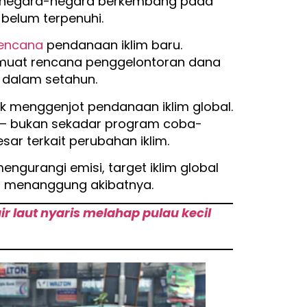
a negara-negara berkembang pada
 belum terpenuhi.
encana
pendanaan iklim baru.
muat rencana penggelontoran dana
 dalam setahun.
k menggenjot pendanaan iklim global.
t – bukan sekadar program coba-
ar terkait perubahan iklim.
gurangi emisi, target iklim global
an menanggung akibatnya.
r laut nyaris melahap pulau kecil