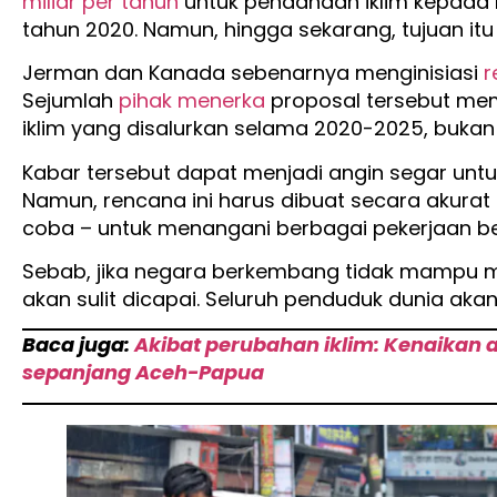
miliar per tahun
untuk pendanaan iklim kepad
tahun 2020. Namun, hingga sekarang, tujuan itu
Jerman dan Kanada sebenarnya menginisiasi
r
Sejumlah
pihak menerka
proposal tersebut me
iklim yang disalurkan selama 2020-2025, bukan
Kabar tersebut dapat menjadi angin segar untu
Namun, rencana ini harus dibuat secara akura
coba – untuk menangani berbagai pekerjaan bes
Sebab, jika negara berkembang tidak mampu men
akan sulit dicapai. Seluruh penduduk dunia ak
Baca juga:
Akibat perubahan iklim: Kenaikan ai
sepanjang Aceh-Papua