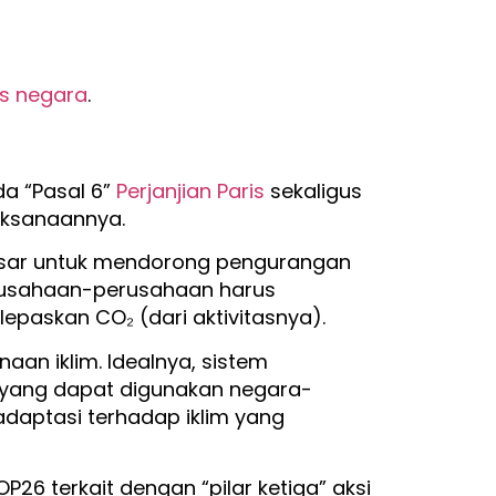
as negara
.
a “Pasal 6”
Perjanjian Paris
sekaligus
aksanaannya.
asar untuk mendorong pengurangan
erusahaan-perusahaan harus
paskan CO₂ (dari aktivitasnya).
aan iklim. Idealnya, sistem
 yang dapat digunakan negara-
adaptasi terhadap iklim yang
P26 terkait dengan “pilar ketiga” aksi