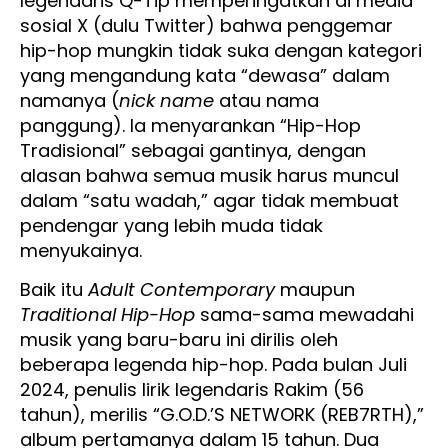
legendaris Q-Tip memperingatkan di media
sosial X (dulu Twitter) bahwa penggemar
hip-hop mungkin tidak suka dengan kategori
yang mengandung kata “dewasa” dalam
namanya (
nick name
atau nama
panggung). Ia menyarankan “Hip-Hop
Tradisional” sebagai gantinya, dengan
alasan bahwa semua musik harus muncul
dalam “satu wadah,” agar tidak membuat
pendengar yang lebih muda tidak
menyukainya.
Baik itu
Adult Contemporary
maupun
Traditional Hip-Hop
sama-sama mewadahi
musik yang baru-baru ini dirilis oleh
beberapa legenda hip-hop. Pada bulan Juli
2024, penulis lirik legendaris Rakim (56
tahun), merilis “G.O.D.’S NETWORK (REB7RTH),”
album pertamanya dalam 15 tahun. Dua