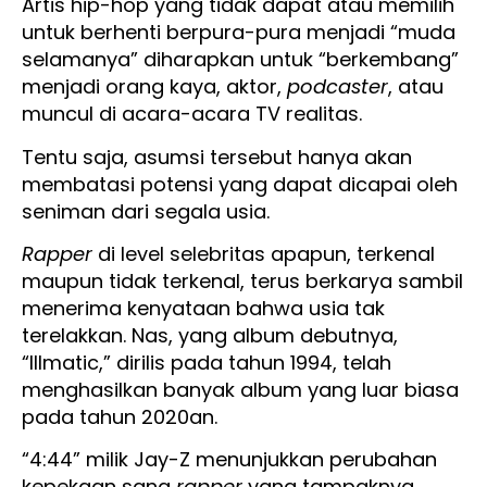
Artis hip-hop yang tidak dapat atau memilih
untuk berhenti berpura-pura menjadi “muda
selamanya” diharapkan untuk “berkembang”
menjadi orang kaya, aktor,
podcaster
, atau
muncul di acara-acara TV realitas.
Tentu saja, asumsi tersebut hanya akan
membatasi potensi yang dapat dicapai oleh
seniman dari segala usia.
Rapper
di level selebritas apapun, terkenal
maupun tidak terkenal, terus berkarya sambil
menerima kenyataan bahwa usia tak
terelakkan. Nas, yang album debutnya,
“Illmatic,” dirilis pada tahun 1994, telah
menghasilkan banyak album yang luar biasa
pada tahun 2020an.
“4:44” milik Jay-Z menunjukkan perubahan
kepekaan sang
rapper
yang tampaknya