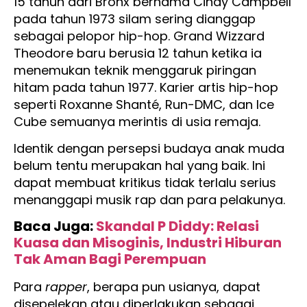
15 tahun dari Bronx bernama Cindy Campbell
pada tahun 1973 silam sering dianggap
sebagai pelopor hip-hop. Grand Wizzard
Theodore baru berusia 12 tahun ketika ia
menemukan teknik menggaruk piringan
hitam pada tahun 1977. Karier artis hip-hop
seperti Roxanne Shanté, Run-DMC, dan Ice
Cube semuanya merintis di usia remaja.
Identik dengan persepsi budaya anak muda
belum tentu merupakan hal yang baik. Ini
dapat membuat kritikus tidak terlalu serius
menanggapi musik rap dan para pelakunya.
Baca Juga:
Skandal P Diddy: Relasi
Kuasa dan Misoginis, Industri Hiburan
Tak Aman Bagi Perempuan
Para
rapper
, berapa pun usianya, dapat
disepelekan atau diperlakukan sebagai