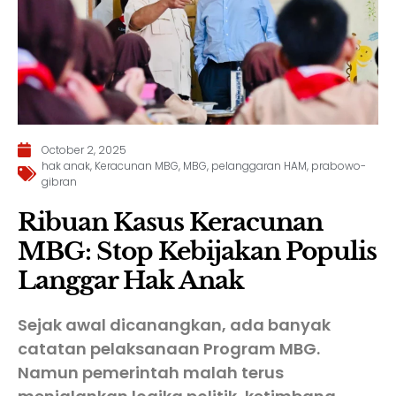
October 2, 2025
hak anak
,
Keracunan MBG
,
MBG
,
pelanggaran HAM
,
prabowo-
gibran
Ribuan Kasus Keracunan
MBG: Stop Kebijakan Populis
Langgar Hak Anak
Sejak awal dicanangkan, ada banyak
catatan pelaksanaan Program MBG.
Namun pemerintah malah terus